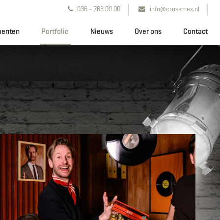
036 - 763 09 00
info@crossmex.nl
enten
Portfolio
Nieuws
Over ons
Contact