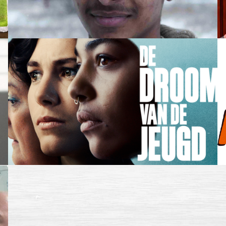
Beluister fragment
Beluister fragment