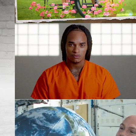
Beluister fragment
Beluister fragment